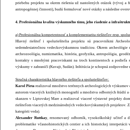
priebehu projektu sa okrem riešenia už nastolených otázok (vývoj a f
antropogénnej činnosti), budú formulovať nové otázky a následne ove
4. Profesionálna kvalita výskumného tímu, jeho riadenie a infraštruk
a) Profesionálna kompetentnosť a komplementarita riešiteľov resp. spolu
Hlavný riešiteľ i spoluriešitelia projektu sú pracovníkmi Arche
sedemdesiatročnou vedeckovýskumnou tradíciou. Okrem archeológie na
archeozoológia, numizmatika, história, geofyzika, antropológia, geod
kontakty s mnohými pracoviskami na troch kontinentoch a podieľa sa
výskumy v zahraničí (Kuvajt, Sudán). Inštitúcia je schopná zodpovedne
Stručná charakteristika hlavného riešiteľa a spoluriešiteľov:
Karol Pieta
realizoval množstvo terénnych archeologických výskumov do
autorom viacerých knižných monografií a množstva odborných štúdií a 
skanzen v Liptovskej Mare a realizoval viaceré výstavné projekty dom
riešiteľom viacerých medzinárodných vedeckovýskumných projektov. Za s
kategórii veda).
Alexander Ruttkay
, renomovaný odborník, vysokoškolský učiteľ a 
problematike včasnohistorických centier a ich historickej interpetá