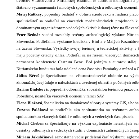
dvorcov v Ducovom a Nitrianskej Blatnici. Je autorom monografií a p
štátneho vyznamenania i mnohých spoločenských a odborných ocenení.
Matej Ruttkay
, popredný bádateľ v oblasti stredoveku a riadiaci prac
spoluriešiteľ sa podieľal na viacerých medzinárodných projektoch k
dominantným organizátorom vedeckých aktivít k danej téme na Slovens
Peter Bednár
viedol rozsiahly terénny archeologický výskum Nitria
Slovensku. Podieľal na výskume hradiska v Bíni a v Malých Kozmálovc
na území Slovenska. Výsledky svojej terénnej a teoretickej aktivity 
majú početný citačný ohlas. Podieľal sa na riešení viacerých domáci
permanent konferencie Castrum Bene. Bol jedným s autorov stálej 
Nitrianskeho hradu mu bola udelená cena časopisu Pamiatky a múzeá a C
Július Béreš
je špecialistom na včasnostredoveké obdobie na vých
zhromažďujúcej údaje o náleziskách z uvedenej oblasti a početných odbo
Darina Bialeková
, popredná odborníčka s rozsiahlou terénnou praxou
Pobedime, nositeľka viacerých ocenení v rámci SAV.
Elena Blažová
, špecialistka na databázové súbory a systémy GIS, s boh
Zuzana Poláková
sa podieľala ako spoluautorka na terénnom arch
spoluautorkou viacerých štúdií v odborných a vedeckých časopisoch.
Michal Cheben
sa špecializuje na výskum exploatácie nerastných su
desiatky odborných a vedeckých štúdií v domácich i zahraničných časop
Miriam Jakubčinová
samostatne vedie pridelenú časť výskumu aglomerá