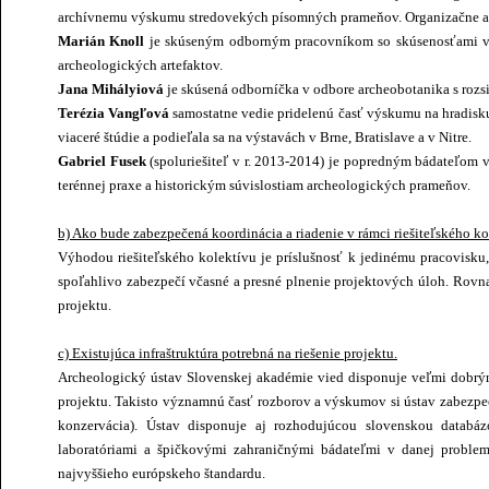
archívnemu výskumu stredovekých písomných prameňov. Organizačne a aut
Marián Knoll
je skúseným odborným pracovníkom so skúsenosťami v o
archeologických artefaktov.
Jana Mihályiová
je skúsená odborníčka v odbore archeobotanika s rozs
Terézia Vangľová
samostatne vedie pridelenú časť výskumu na hradisku
viaceré štúdie a podieľala sa na výstavách v Brne, Bratislave a v Nitre.
Gabriel Fusek
(spoluriešiteľ v r. 2013-2014) je popredným bádateľom v
terénnej praxe a historickým súvislostiam archeologických prameňov.
b) Ako bude zabezpečená koordinácia a riadenie v rámci riešiteľského ko
Výhodou riešiteľského kolektívu je príslušnosť k jedinému pracovisku
spoľahlivo zabezpečí včasné a presné plnenie projektových úloh. Rovn
projektu.
c) Existujúca infraštruktúra potrebná na riešenie projektu.
Archeologický ústav Slovenskej akadémie vied disponuje veľmi dobrým
projektu. Takisto významnú časť rozborov a výskumov si ústav zabezpečí 
konzervácia). Ústav disponuje aj rozhodujúcou slovenskou databáz
laboratóriami a špičkovými zahraničnými bádateľmi v danej proble
najvyššieho európskeho štandardu.