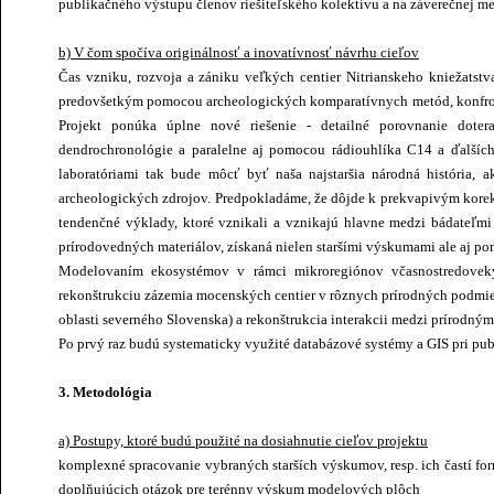
publikačného výstupu členov riešiteľského kolektívu a na záverečnej me
b) V čom spočíva originálnosť a inovatívnosť návrhu cieľov
Čas vzniku, rozvoja a zániku veľkých centier Nitrianskeho kniežatstv
predovšetkým pomocou archeologických komparatívnych metód, konfro
Projekt ponúka úplne nové riešenie - detailné porovnanie doter
dendrochronológie a paralelne aj pomocou rádiouhlíka C14 a ďalšíc
laboratóriami tak bude môcť byť naša najstaršia národná história
archeologických zdrojov. Predpokladáme, že dôjde k prekvapivým korek
tendenčné výklady, ktoré vznikali a vznikajú hlavne medzi bádateľmi
prírodovedných materiálov, získaná nielen staršími výskumami ale aj 
Modelovaním ekosystémov v rámci mikroregiónov včasnostredovek
rekonštrukciu zázemia mocenských centier v rôznych prírodných podmie
oblasti severného Slovenska) a rekonštrukcia interakcii medzi prírodn
Po prvý raz budú systematicky využité databázové systémy a GIS pri pu
3. Metodológia
a) Postupy, ktoré budú použité na dosiahnutie cieľov projektu
komplexné spracovanie vybraných starších výskumov, resp. ich častí fo
doplňujúcich otázok pre terénny výskum modelových plôch