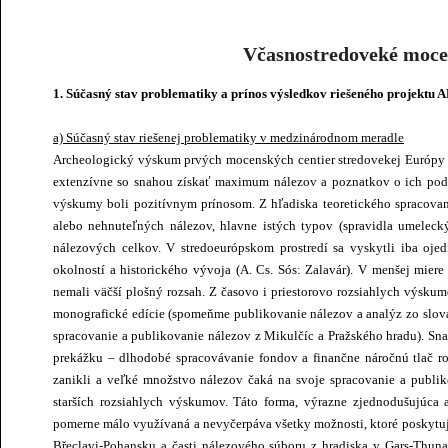
Včasnostredoveké moce
1. Súčasný stav problematiky a prínos výsledkov riešeného projektu
a) Súčasný stav riešenej problematiky v medzinárodnom meradle
Archeologický výskum prvých mocenských centier stredovekej Európy bo
extenzívne so snahou získať maximum nálezov a poznatkov o ich po
výskumy boli pozitívnym prínosom. Z hľadiska teoretického spracovan
alebo nehnuteľných nálezov, hlavne istých typov (spravidla umeleck
nálezových celkov. V stredoeurópskom prostredí sa vyskytli iba oje
okolností a historického vývoja (A. Cs. Sós: Zalavár). V menšej mier
nemali väčší plošný rozsah. Z časovo i priestorovo rozsiahlych výskum
monografické edície (spomeňme publikovanie nálezov a analýz zo slov
spracovanie a publikovanie nálezov z Mikulčíc a Pražského hradu). Sn
prekážku – dlhodobé spracovávanie fondov a finančne náročnú tlač 
zanikli a veľké množstvo nálezov čaká na svoje spracovanie a publi
starších rozsiahlych výskumov. Táto forma, výrazne zjednodušujúca 
pomerne málo využívaná a nevyčerpáva všetky možnosti, ktoré poskytuje
Břeclavi-Pohansku a časti nálezového súboru z hradiska v Gars-Thu