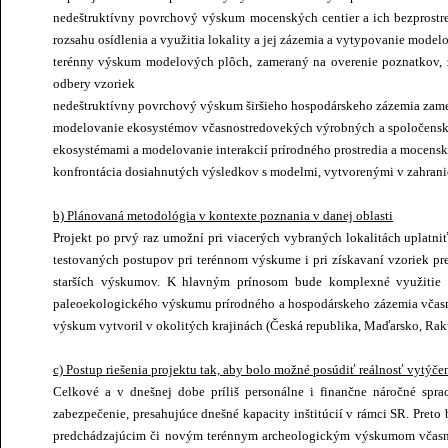
nedeštruktívny povrchový výskum mocenských centier a ich bezprostr
rozsahu osídlenia a využitia lokality a jej zázemia a vytypovanie mode
terénny výskum modelových plôch, zameraný na overenie poznatkov, z
odbery vzoriek
nedeštruktívny povrchový výskum širšieho hospodárskeho zázemia zamera
modelovanie ekosystémov včasnostredovekých výrobných a spoločenský
ekosystémami a modelovanie interakcií prírodného prostredia a mocenský
konfrontácia dosiahnutých výsledkov s modelmi, vytvorenými v zahranič
b) Plánovaná metodológia v kontexte poznania v danej oblasti
Projekt po prvý raz umožní pri viacerých vybraných lokalitách uplatn
testovaných postupov pri terénnom výskume i pri získavaní vzoriek p
starších výskumov. K hlavným prínosom bude komplexné využitie no
paleoekologického výskumu prírodného a hospodárskeho zázemia včasno
výskum vytvoril v okolitých krajinách (Česká republika, Maďarsko, Rakú
c) Postup riešenia projektu tak, aby bolo možné posúdiť reálnosť vytýče
Celkové a v dnešnej dobe príliš personálne i finančne náročné sprac
zabezpečenie, presahujúce dnešné kapacity inštitúcií v rámci SR. Pret
predchádzajúcim či novým terénnym archeologickým výskumom včasno