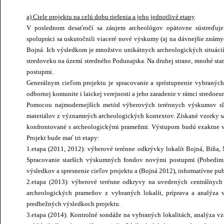
a) Ciele projektu na celú dobu riešenia a jeho jednotlivé etapy
V poslednom desaťročí sa záujem archeológov opätovne sústreďuj
spolupráci sa uskutočnili viaceré nové výskumy (aj na dávnejšie známy
Bojná. Ich výsledkom je množstvo unikátnych archeologických situácií
stredoveku na území stredného Podunajska. Na druhej strane, mnohé st
postupmi.
Generálnym cieľom projektu je spracovanie a sprístupnenie vybranýc
odbornej komunite i laickej verejnosti a jeho zaradenie v rámci stredoeu
Pomocou najmodernejších metód výberových terénnych výskumov slove
materiálov z významných archeologických kontextov. Získané vzorky sa
konfrontované s archeologickými prameňmi. Výstupom budú exaktne v 
Projekt bude mať tri etapy:
1.etapa (2011, 2012): výberové terénne odkrývky lokalít Bojná, Bíňa, M
Spracovanie starších výskumných fondov novými postupmi (Pobedim, 
výsledkov a spresnenie cieľov projektu a (Bojná 2012), informatívne pu
2.etapa (2013): výberové terénne odkryvy na uvedených centrálnych 
archeologických prameňov z vybraných lokalít, príprava a analýza
predbežných výsledkoch projektu.
3.etapa (2014): Kontrolné sondáže na vybraných lokalitách, analýza v