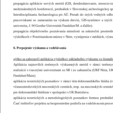
propagácia aplikácie nových metód (GIS, dendrodatovanie, stroncio-
medzinárodných konferencií, prednášok v Slovenskej archeologickej sp
Interdisciplinaria Archaeologica pri AÚ. Presah do iných vedných od
pracoviskami so zameraním na výskum drevín, GIS-systémov a iných 
univerzita, J.-W-Goethe-Universität Frankfurt/M. a ďalšie).
propagácia objektívneho poznávania minulosti sa uskutoční prostre
výsledkoch v Ponitrianskom múzeu v Nitre, vystúpenia v médiách, výstup
6. Prepojenie výskumu a vzdelávania
a)Ako sa zabezpečí aplikácia výsledkov základného výskumu vo formá
Aplikácia najnovších terénnych výskumných metód v rámci terénnyc
realizácii s viacerými univerzitami zo SR i zo zahraničia (UKF Nitra, U
Frankfurt/Main)
aplikácia teoretických poznatkov v rámci tém doktorandského štúdia (ve
včasnostredovekých mocenských centrách, resp. na mocenských centrách
pre doktorandské štúdium v spolupráci s UK Bratislava.
aplikácia teoretických a metodologických poznatkov formou prednášo
Časť riešiteľov projektu sa bezprostredne podieľa na vzdelávacom proces