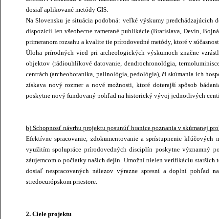
dosiaľ aplikované metódy GIS.
Na Slovensku je situácia podobná: veľké výskumy predchádzajúcich d
dispozícii len všeobecne zamerané publikácie (Bratislava, Devín, Bojn
primeranom rozsahu a kvalite tie prírodovedné metódy, ktoré v súčasnos
Úloha prírodných vied pri archeologických výskumoch značne vzrástl
objektov (rádiouhlíkové datovanie, dendrochronológia, termoluminis
centrách (archeobotanika, palinológia, pedológia), či skúmania ich hos
získava nový rozmer a nové možnosti, ktoré doterajší spôsob bádan
poskytne nový fundovaný pohľad na historický vývoj jednotlivých centi
b) Schopnosť návrhu projektu posunúť hranice poznania v skúmanej pr
Efektívne spracovanie, zdokumentovanie a sprístupnenie kľúčových
využitím spolupráce prírodovedných disciplín poskytne významný po
záujemcom o počiatky našich dejín. Umožní nielen verifikáciu starších 
dosiaľ nespracovaných nálezov výrazne spresní a doplní pohľad na
stredoeurópskom priestore.
2. Ciele projektu