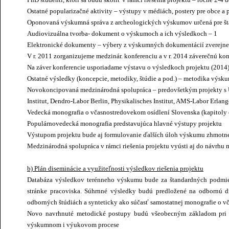
Ostatné popularizačné aktivity – výstupy v médiách, postery pre obce a 
Oponovaná výskumná správa z archeologických výskumov určená pre št
Audiovizuálna tvorba- dokument o výskumoch a ich výsledkoch – 1
Elektronické dokumenty – výbery z výskumných dokumentácií zverejne
V r. 2011 zorganizujeme medzinár. konferenciu a v r. 2014 záverečnú kon
Na záver konferencie usporiadame výstavu o výsledkoch projektu (2014
Ostatné výsledky (koncepcie, metodiky, štúdie a pod.) – metodika výsku
Novokoncipovaná medzinárodná spolupráca – predovšetkým projekty s 
Institut, Dendro-Labor Berlin, Physikalisches Institut, AMS-Labor Erlan
Vedecká monografia o včasnostredovekom osídlení Slovenska (kapitoly 
Populárnovedecká monografia predstavujúca hlavné výstupy projektu
Výstupom projektu bude aj formulovanie ďalších úloh výskumu zhmotne
Medzinárodná spolupráca v rámci riešenia projektu vyústi aj do návrhu
b) Plán diseminácie a využiteľnosti výsledkov riešenia projektu
Databáza výsledkov terénneho výskumu bude za štandardných podmie
stránke pracoviska. Súhrnné výsledky budú predložené na odbornú di
odborných štúdiách a synteticky ako súčasť samostatnej monografie o v
Novo navrhnuté metodické postupy budú všeobecným základom pri ri
výskumnom i výukovom procese