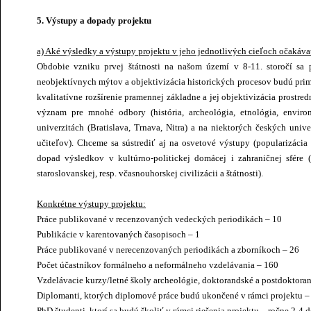
5. Výstupy a dopady projektu
a) Aké výsledky a výstupy projektu v jeho jednotlivých cieľoch očakávat
Obdobie vzniku prvej štátnosti na našom území v 8-11. storočí sa p
neobjektívnych mýtov a objektivizácia historických procesov budú pr
kvalitatívne rozšírenie pramennej základne a jej objektivizácia pros
význam pre mnohé odbory (história, archeológia, etnológia, envir
univerzitách (Bratislava, Trnava, Nitra) a na niektorých českých uni
učiteľov). Chceme sa sústrediť aj na osvetové výstupy (popularizác
dopad výsledkov v kultúrno-politickej domácej i zahraničnej sfére 
staroslovanskej, resp. včasnouhorskej civilizácii a štátnosti).
Konkrétne výstupy projektu:
Práce publikované v recenzovaných vedeckých periodikách – 10
Publikácie v karentovaných časopisoch – 1
Práce publikované v nerecenzovaných periodikách a zborníkoch – 26
Počet účastníkov formálneho a neformálneho vzdelávania – 160
Vzdelávacie kurzy/letné školy archeológie, doktorandské a postdoktora
Diplomanti, ktorých diplomové práce budú ukončené v rámci projektu –
PhD študenti, ktorí sa budú školiť v rámci riešenia projektu – ročne 2-4 