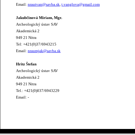
Email:
nrautvan@savba.sk
,
t.vanglova@gmail.com
Jakubčinová Miriam, Mgr.
Archeologický ústav SAV
Akademická 2
949 21 Nitra
Tel: +421(0)37/6943215
Email:
nraumjak@savba.sk
Hritz Štefan
Archeologický ústav SAV
Akademická 2
949 21 Nitra
Tel.: +421(0)037/6943229
Email: -